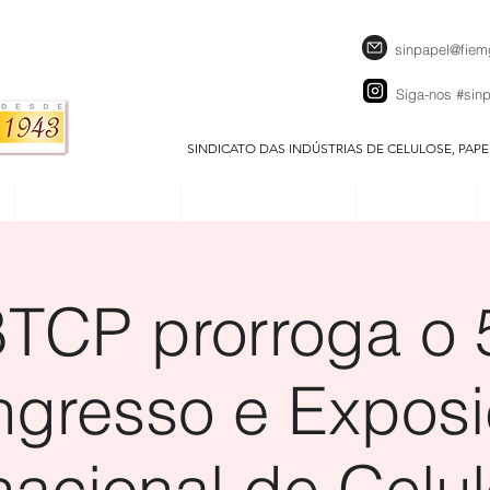
sinpapel@fiem
Siga-nos
#sin
SINDICATO DAS INDÚSTRIAS DE CELULOSE, PAP
SEJA UM ASSOCIADO
CALENDÁRIO EVENTOS
DOWNLOADS
TCP prorroga o 
gresso e Expos
nacional de Celu