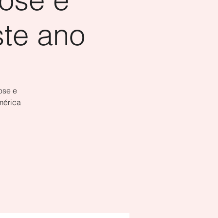
ste ano
ose e
mérica