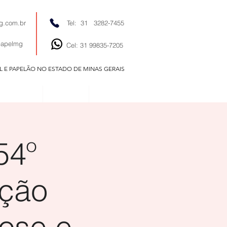
g.com.br
Tel: 31 3282-7455
papelmg
Cel: 31 99835-7205
EL E PAPELÃO NO ESTADO DE MINAS GERAIS
EDITORIAIS
NOTÍCIAS
CONTATO
54º
ição
lose e