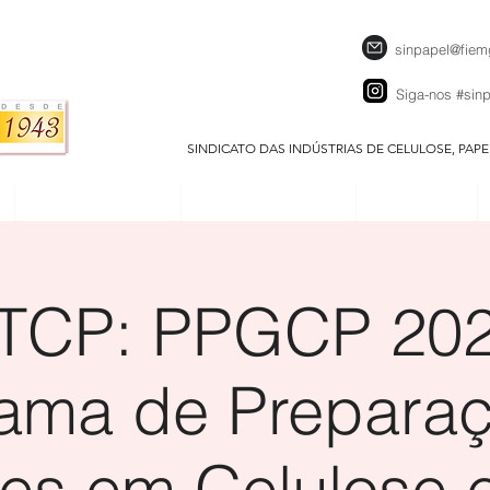
sinpapel@fiem
Siga-nos
#sin
SINDICATO DAS INDÚSTRIAS DE CELULOSE, PAP
SEJA UM ASSOCIADO
CALENDÁRIO EVENTOS
DOWNLOADS
TCP: PPGCP 202
ama de Prepara
es em Celulose 