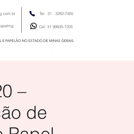
g.com.br
Tel: 31 3282-7455
papelmg
Cel: 31 99835-7205
EL E PAPELÃO NO ESTADO DE MINAS GERAIS
EDITORIAIS
NOTÍCIAS
CONTATO
0 –
ção de
e Papel