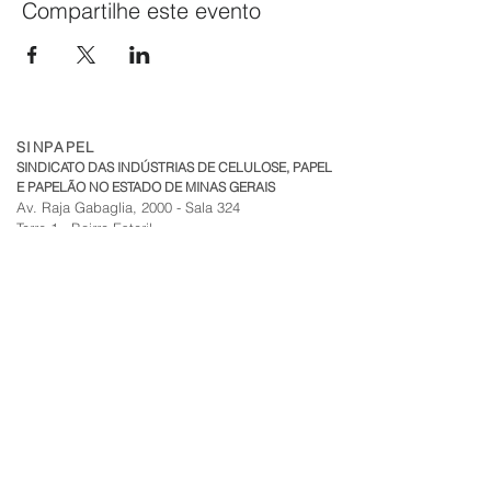
Compartilhe este evento
www.abntcatalogo.com.br
SINPAPEL
SINDICATO DAS INDÚSTRIAS DE CELULOSE, PAPEL
E PAPELÃO NO ESTADO DE MINAS GERAIS
Av. Raja Gabaglia, 2000 - Sala 324
Torre 1 - Bairro Estoril
CEP:
30.494-170
| Belo Horizonte - MG
sinpapel@fiemg.com.br
Tel:
+51 (31) 3282 7455
|
(31) 99835-7205