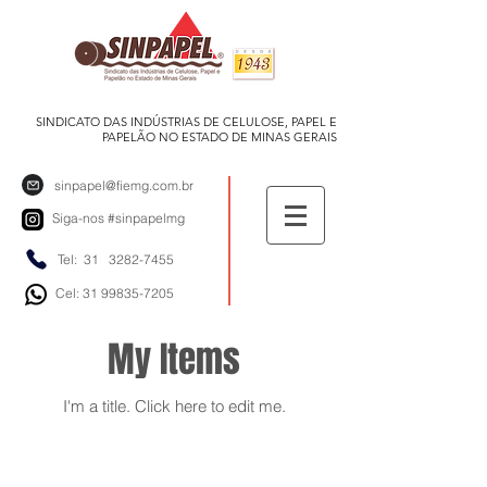
SINDICATO DAS INDÚSTRIAS DE CELULOSE, PAPEL E
PAPELÃO NO ESTADO DE MINAS GERAIS
sinpapel@fiemg.com.br
Siga-nos
#sinpapelmg
Tel: 31
3282-7455
Cel: 31 99835-7205
My Items
I'm a title. ​Click here to edit me.