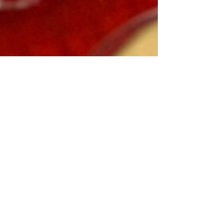
27 de fev. de 2024
Já pensou em unir folia,
solidariedade e muita diversão
em um só lugar!