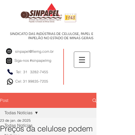
SINDICATO DAS INDÚSTRIAS DE CELULOSE, PAPEL E
PAPELÃO NO ESTADO DE MINAS GERAIS
sinpapel@fiemg.com.br
Siga-nos
#sinpapelmg
Tel: 31
3282-7455
Cel: 31 99835-7205
Post
Todas Notícias
23 de jan. de 2025
Todas Notícias
Preços da celulose podem