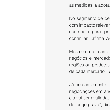
as medidas já adot
No segmento de celu
com impacto relevan
contribuiu para p
continuar”, afirma W
Mesmo em um ambiente
negócios e mercado
regiões ou produtos
de cada mercado”, d
Já no campo estratég
negociações em anda
ela vai ser avaliad
de longo prazo”, dis