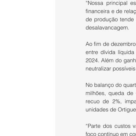
“Nossa principal es
financeira e de rel
de produção tende a
desalavancagem.
Ao fim de dezembro,
entre dívida líquid
2024. Além do ganho 
neutralizar possívei
No balanço do quarto
milhões, queda de 
recuo de 2%, impa
unidades de Ortiguei
“Parte dos custos v
foco contínuo em co