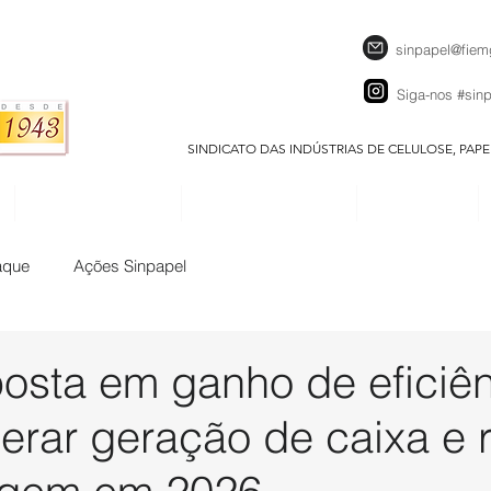
sinpapel@fiem
Siga-nos
#sin
SINDICATO DAS INDÚSTRIAS DE CELULOSE, PAP
SEJA UM ASSOCIADO
CALENDÁRIO EVENTOS
DOWNLOADS
aque
Ações Sinpapel
posta em ganho de eficiê
erar geração de caixa e 