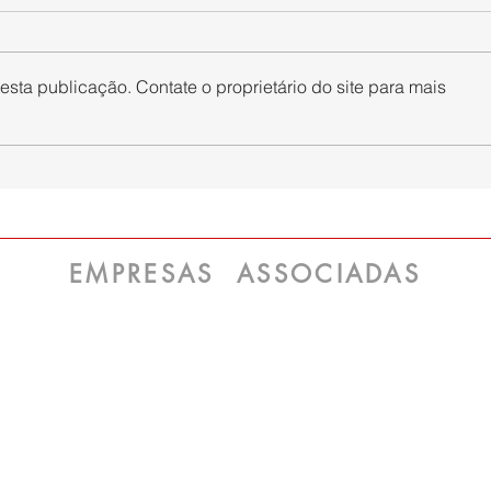
sta publicação. Contate o proprietário do site para mais
Smurfit Westrock apresenta
Merc
novidades inéditas e que
dá s
aumentam a sustentabilidade
melh
de embalagens na The Brazil
Klab
Conference & Expo
EMPRESAS ASSOCIADAS