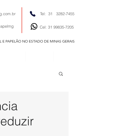
g.com.br
Tel: 31 3282-7455
papelmg
Cel: 31 99835-7205
EL E PAPELÃO NO ESTADO DE MINAS GERAIS
EDITORIAIS
NOTÍCIAS
CONTATO
ncia
reduzir