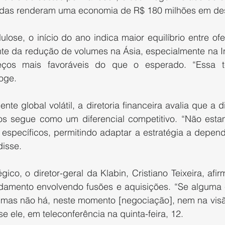
adas renderam uma economia de R$ 180 milhões em des
lose, o início do ano indica maior equilíbrio entre of
te da redução de volumes na Ásia, especialmente na In
reços mais favoráveis do que o esperado. “Essa t
oge.
 global volátil, a diretoria financeira avalia que a di
s segue como um diferencial competitivo. “Não esta
 específicos, permitindo adaptar a estratégia a depen
isse.
ico, o diretor-geral da Klabin, Cristiano Teixeira, afi
mento envolvendo fusões e aquisições. “Se alguma co
a, mas não há, neste momento [negociação], nem na visã
se ele, em teleconferência na quinta-feira, 12.