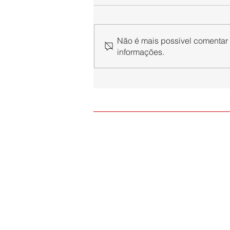
Não é mais possível comentar e
informações.
Paraibuna Embalagens
associa sua trajetória à
celebração dos 130 anos da
ACEJF