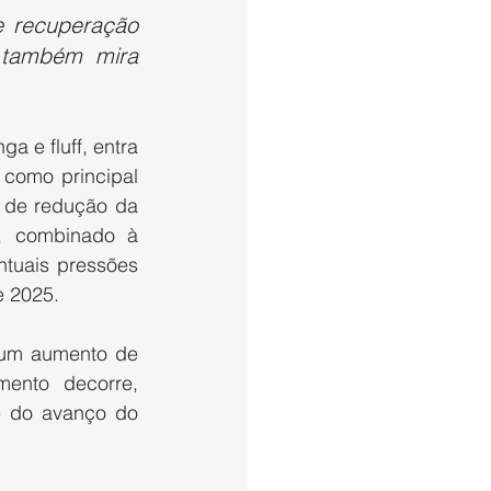
 recuperação 
 também mira 
a e fluff, entra 
como principal 
 de redução da 
 combinado à 
tuais pressões 
e 2025.
 um aumento de 
ento decorre, 
e do avanço do 