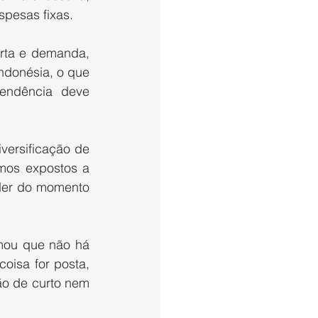
pesas fixas.
erta e demanda, 
donésia, o que 
endência deve 
versificação de 
mos expostos a 
der do momento 
rmou que não há 
isa for posta, 
o de curto nem 