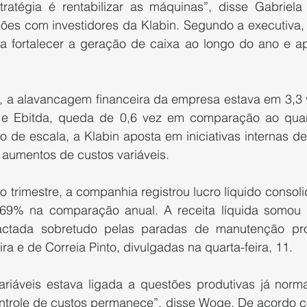
tratégia é rentabilizar as máquinas”, disse Gabriela 
ações com investidores da Klabin. Segundo a executiva,
 fortalecer a geração de caixa ao longo do ano e ap
 a alavancagem financeira da empresa estava em 3,3 v
a e Ebitda, queda de 0,6 vez em comparação ao quart
de escala, a Klabin aposta em iniciativas internas de 
s aumentos de custos variáveis.
 trimestre, a companhia registrou lucro líquido consol
69% na comparação anual. A receita líquida somou R
ctada sobretudo pelas paradas de manutenção pr
ra e de Correia Pinto, divulgadas na quarta-feira, 11.
ariáveis estava ligada a questões produtivas já norma
ntrole de custos permanece”, disse Woge. De acordo co