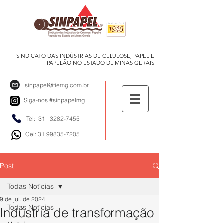
SINDICATO DAS INDÚSTRIAS DE CELULOSE, PAPEL E
PAPELÃO NO ESTADO DE MINAS GERAIS
sinpapel@fiemg.com.br
Siga-nos
#sinpapelmg
Tel: 31
3282-7455
Cel: 31 99835-7205
Post
Todas Notícias
9 de jul. de 2024
Todas Notícias
Indústria de transformação