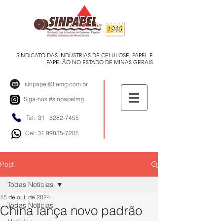
SINDICATO DAS INDÚSTRIAS DE CELULOSE, PAPEL E
PAPELÃO NO ESTADO DE MINAS GERAIS
sinpapel@fiemg.com.br
Siga-nos
#sinpapelmg
Tel: 31
3282-7455
Cel: 31 99835-7205
Post
Todas Notícias
15 de out. de 2024
Todas Notícias
China lança novo padrão