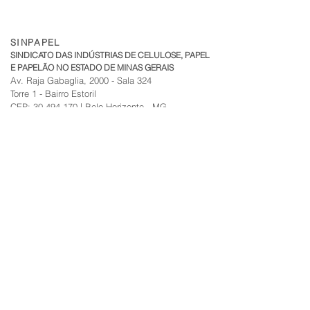
SINPAPEL
SINDICATO DAS INDÚSTRIAS DE CELULOSE, PAPEL
E PAPELÃO NO ESTADO DE MINAS GERAIS
Av. Raja Gabaglia, 2000 - Sala 324
Torre 1 - Bairro Estoril
CEP:
30.494-170
| Belo Horizonte - MG
sinpapel@fiemg.com.br
Tel:
+51 (31) 3282 7455
|
(31) 99835-7205